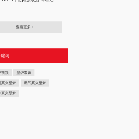
查看更多 +
关键词
炉视频
壁炉常识
精真火壁炉
燃气真火壁炉
木真火壁炉