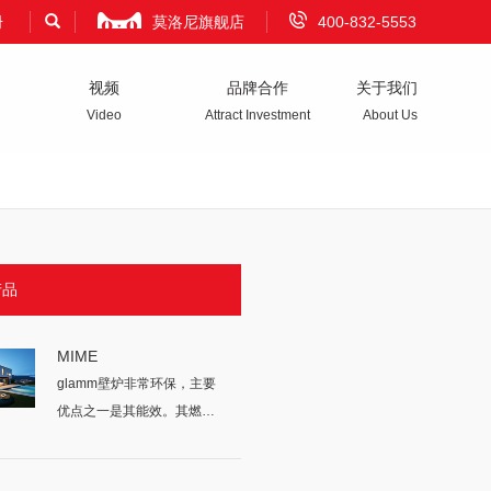
册
莫洛尼旗舰店
400-832-5553
视频
品牌合作
关于我们
Video
Attract Investment
About Us
产品
MIME
glamm壁炉非常环保，主要
优点之一是其能效。其燃烧
的所有燃...