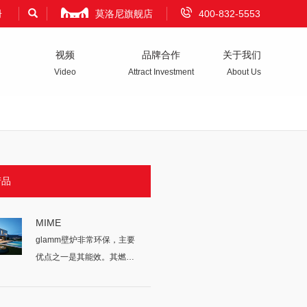
册
莫洛尼旗舰店
400-832-5553
视频
品牌合作
关于我们
Video
Attract Investment
About Us
产品
MIME
glamm壁炉非常环保，主要
优点之一是其能效。其燃烧
的所有燃...