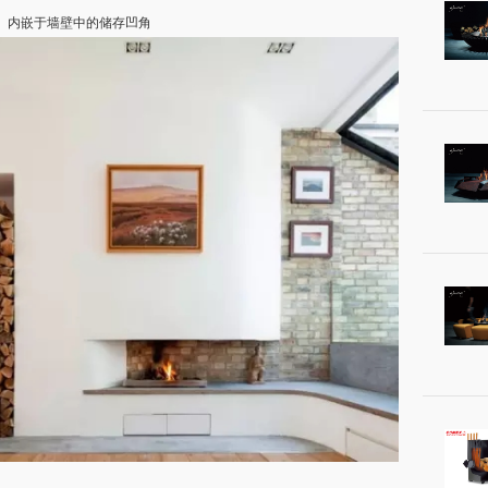
内嵌于墙壁中的储存凹角