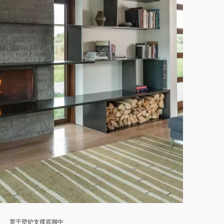
置于壁炉支撑底脚中