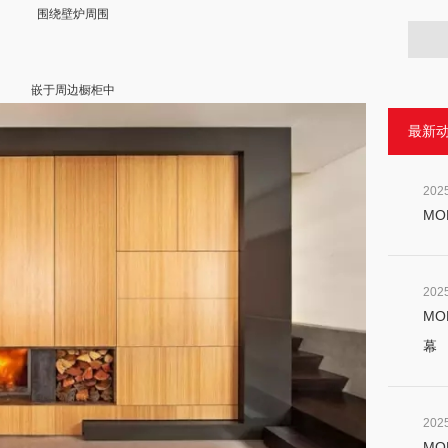
围绕壁炉周围
嵌于周边橱柜中
最新
202
MO
202
MO
幕
202
MO