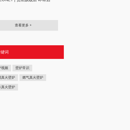
查看更多 +
关键词
炉视频
壁炉常识
精真火壁炉
燃气真火壁炉
木真火壁炉